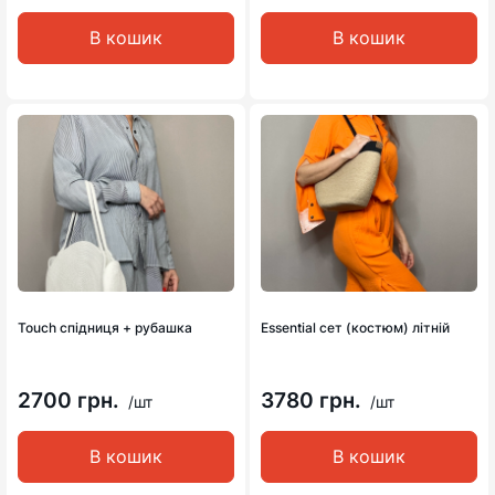
В кошик
В кошик
Touch спідниця + рубашка
Essential сет (костюм) літній
2700 грн.
3780 грн.
/шт
/шт
В кошик
В кошик