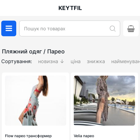
KEYTFIL
Пляжний одяг / Парео
Сортування:
новизна ↓
ціна
знижка
найменува
Flow парео трансформер
Velia парео