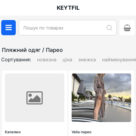
KEYTFIL
Пляжний одяг / Парео
Сортування:
новизна
ціна
знижка
найменуванн
Капелюх
Velia парео