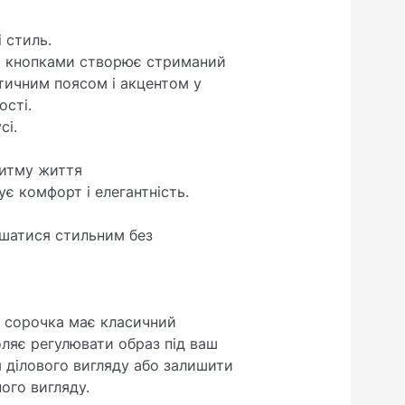
 стиль.
а кнопками створює стриманий
тичним поясом і акцентом у
ості.
сі.
ритму життя
є комфорт і елегантність.
ишатися стильним без
, сорочка має класичний
воляє регулювати образ під ваш
я ділового вигляду або залишити
ого вигляду.