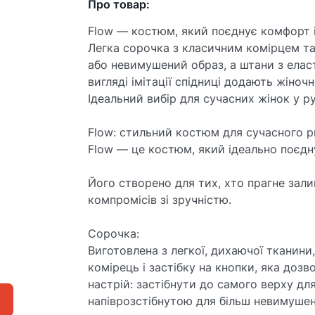
Про товар:
Flow — костюм, який поєднує комфорт і
Легка сорочка з класичним комірцем т
або невимушений образ, а штани з елас
вигляді імітації спідниці додають жіночн
Ідеальний вибір для сучасних жінок у ру
Flow: стильний костюм для сучасного 
Flow — це костюм, який ідеально поєдну
Його створено для тих, хто прагне зал
компромісів зі зручністю.
Сорочка:
Виготовлена з легкої, дихаючої тканини
комірець і застібку на кнопки, яка доз
настрій: застібнути до самого верху дл
напіврозстібнутою для більш невимушен