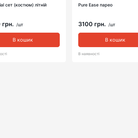
ial сет (костюм) літній
Pure Ease парео
 грн.
3100 грн.
/шт
/шт
В кошик
В кошик
ості
В наявності